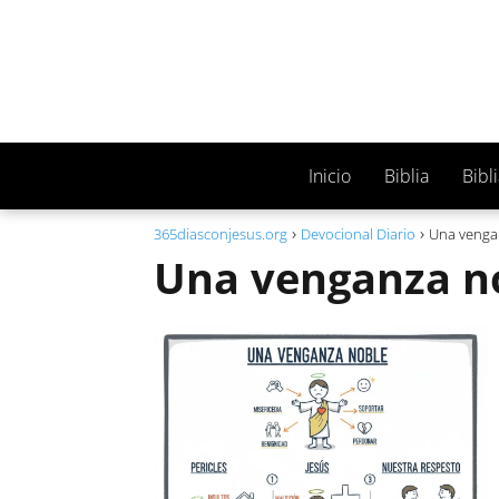
Inicio
Biblia
Bibl
365diasconjesus.org
Devocional Diario
Una venga
Una venganza n