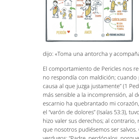
dijo: «Toma una antorcha y acompaña
El comportamiento de Pericles nos re
no respondía con maldición; cuando
causa al que juzga justamente”
(1 Ped
más sensible a la incomprensión, al des
escarnio ha quebrantado mi corazón,
el “varón de dolores”
(Isaías 53:3)
, tu
hizo valer sus derechos; al contrario,
que nosotros pudiésemos ser salvos. 
verdugos: “Padre, perdónalos, porqu