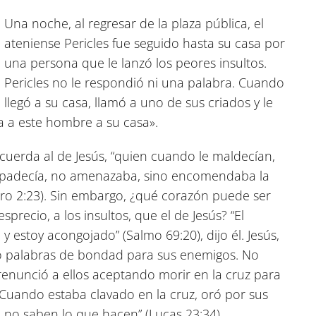
Una noche, al regresar de la plaza pública, el
ateniense Pericles fue seguido hasta su casa por
una persona que le lanzó los peores insultos.
Pericles no le respondió ni una palabra. Cuando
llegó a su casa, llamó a uno de sus criados y le
 a este hombre a su casa».
cuerda al de Jesús, “quien cuando le maldecían,
 padecía, no amenazaba, sino encomendaba la
ro 2:23)
. Sin embargo, ¿qué corazón puede ser
precio, a los insultos, que el de Jesús? “El
 y estoy acongojado”
(Salmo 69:20)
, dijo él. Jesús,
vo palabras de bondad para sus enemigos. No
 renunció a ellos aceptando morir en la cruz para
Cuando estaba clavado en la cruz, oró por sus
e no saben lo que hacen”
(Lucas 23:34)
.