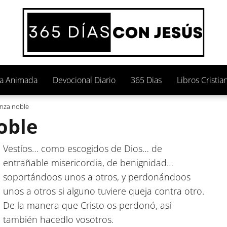
ia Animada
Devocional Diario
365 Dias
Libros Cristia
nza noble
oble
Vestíos… como escogidos de Dios… de
entrañable misericordia, de benignidad…
soportándoos unos a otros, y perdonándoos
unos a otros si alguno tuviere queja contra otro.
De la manera que Cristo os perdonó, así
también hacedlo vosotros.