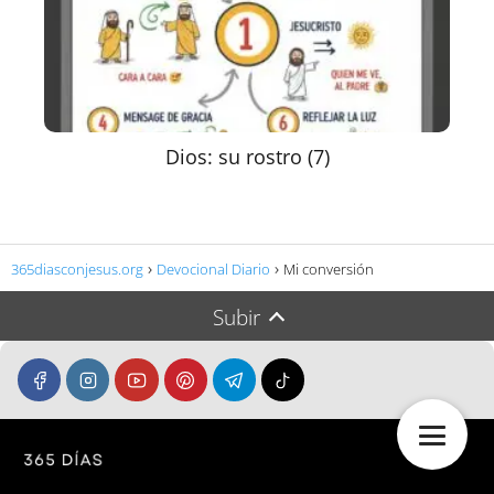
Dios: su rostro (7)
365diasconjesus.org
Devocional Diario
Mi conversión
Subir