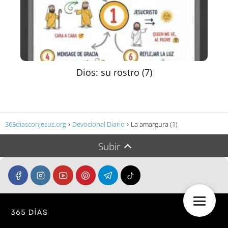
Dios: su rostro (7)
365diasconjesus.org
Devocional Diario
La amargura (1)
Subir