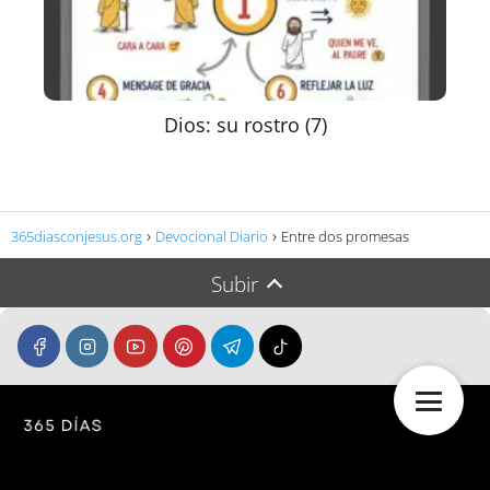
Dios: su rostro (7)
365diasconjesus.org
Devocional Diario
Entre dos promesas
Subir