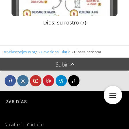
Dios: su rostro (7)
365diasconjesus.org
Devocional Diario
Dios te perdona
Subir
Nosotros
Contacto