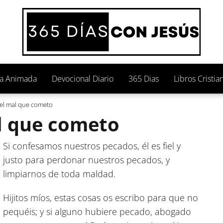
ia Animada
Devocional Diario
365 Dias
Libros Cristia
el mal que cometo
l que cometo
Si confesamos nuestros pecados, él es fiel y
justo para perdonar nuestros pecados, y
limpiarnos de toda maldad.
Hijitos míos, estas cosas os escribo para que no
pequéis; y si alguno hubiere pecado, abogado