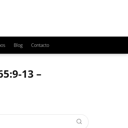
nos
Blog
Contacto
65:9-13 –