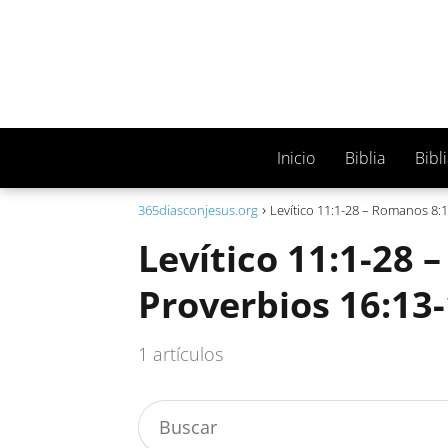
Inicio
Biblia
Bibl
365diasconjesus.org
Levítico 11:1-28 – Romanos 8:1
Levítico 11:1-28 
Proverbios 16:13
1 artículos