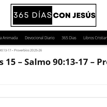
ia Animada
Devocional Diario
365 Dias
Libros Cristia
90:13-17 – Proverbios 20:25-26
s 15 – Salmo 90:13-17 – P