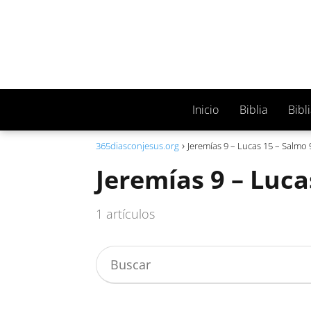
Inicio
Biblia
Bibl
365diasconjesus.org
Jeremías 9 – Lucas 15 – Salmo 
Jeremías 9 – Luca
1 artículos