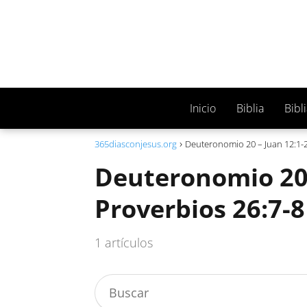
Inicio
Biblia
Bibl
365diasconjesus.org
Deuteronomio 20 – Juan 12:1-2
Deuteronomio 20 
Proverbios 26:7-8
1 artículos