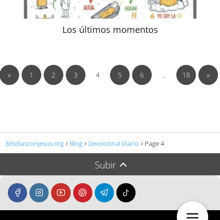
Los últimos momentos
«
1
2
3
4
5
6
…
18
»
365diasconjesus.org
Blog
Devocional Diario
Page 4
Subir